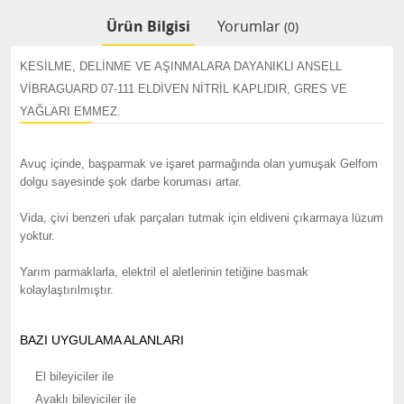
Ürün Bilgisi
Yorumlar
(0)
KESILME, DELINME VE AŞINMALARA DAYANIKLI ANSELL
VIBRAGUARD 07-111 ELDIVEN NITRIL KAPLIDIR, GRES VE
YAĞLARI EMMEZ.
Avuç içinde, başparmak ve işaret parmağında olan yumuşak Gelfom
dolgu sayesinde şok darbe koruması artar.
Vida, çivi benzeri ufak parçaları tutmak için eldiveni çıkarmaya lüzum
yoktur.
Yarım parmaklarla, elektril el aletlerinin tetiğine basmak
kolaylaştırılmıştır.
BAZI UYGULAMA ALANLARI
El bileyiciler ile
Ayaklı bileyiciler ile