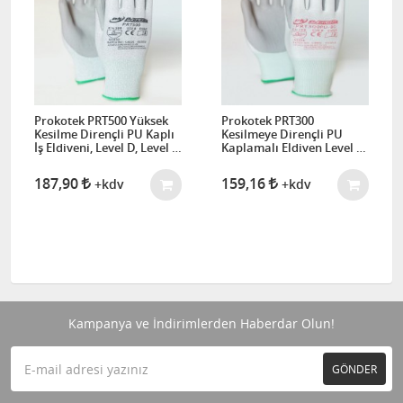
Prokotek PRT500 Yüksek
Prokotek PRT300
Kesilme Dirençli PU Kaplı
Kesilmeye Dirençli PU
İş Eldiveni, Level D, Level 5
Kaplamalı Eldiven Level B,
(Poliüretan Kaplamalı)
Level 3
187,90
159,16
+kdv
+kdv
Kampanya ve İndirimlerden Haberdar Olun!
GÖNDER