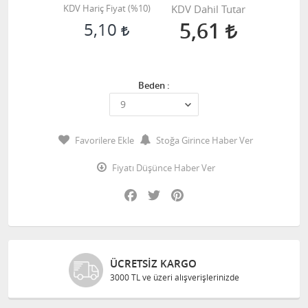
KDV Hariç Fiyat (
%10
)
KDV Dahil Tutar
5,61
5,10
Beden :
Favorilere Ekle
Stoğa Girince Haber Ver
Fiyatı Düşünce Haber Ver
Facebook
Twitter
Pinterest
CRETSIZ KARGO
GÜVE
00 TL ve üzeri alışverişlerinizde
Bilgile