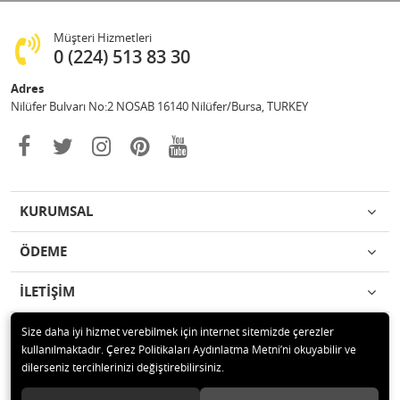
Müşteri Hizmetleri
0 (224) 513 83 30
Adres
Nilüfer Bulvarı No:2 NOSAB 16140 Nilüfer/Bursa, TURKEY
KURUMSAL
ÖDEME
İLETİŞİM
Size daha iyi hizmet verebilmek için internet sitemizde çerezler
kullanılmaktadır. Çerez Politikaları Aydınlatma Metni’ni okuyabilir ve
dilerseniz tercihlerinizi değiştirebilirsiniz.
© 2020 Polat İş Güvenliği Malz. San. Tic. Ltd. Şti. Tüm hakları saklıdır.