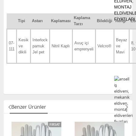
Kaplama
Tipi
Astarı
Kaplaması
Bilekliği
Rengi
Eb
Tarzı
Kesik
Interlock
Beyaz
07-
Avuç içi
8, 
ve
pamuk
Nitril Kaplı
Velcro®
ve
111
emprenyeli
10
dikili
Jel pet
Mavi
Benzer Ürünler
FIRSAT