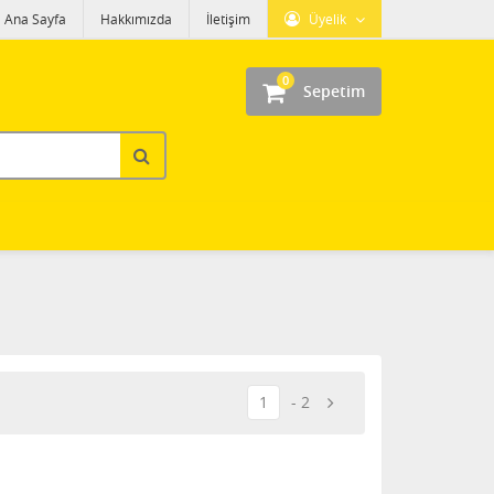
Ana Sayfa
Hakkımızda
İletişim
Üyelik
0
Sepetim
1
2