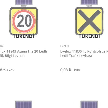
TÜKENDİ
TÜKENDİ
lux
Evelux
lux 11843 Azami Hız 20 Ledli
Evelux 11830 FL Kontrolsüz 
fik Bilgi Levhası
Ledli Trafik Levhası
08
0,08
+kdv
+kdv