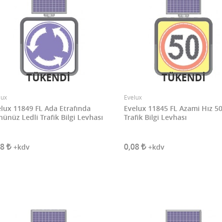
TÜKENDİ
TÜKENDİ
lux
Evelux
lux 11849 FL Ada Etrafında
Evelux 11845 FL Azami Hız 50
ünüz Ledli Trafik Bilgi Levhası
Trafik Bilgi Levhası
08
0,08
+kdv
+kdv