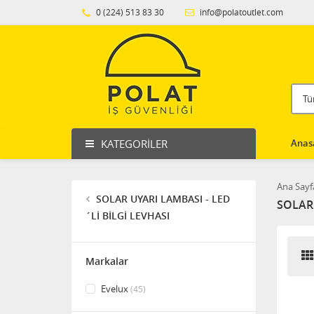
0 (224) 513 83 30
info@polatoutlet.com
KATEGORILER
Anas
Ana Sayf
SOLAR UYARI LAMBASI - LED
SOLAR 
´Lİ BİLGİ LEVHASI
Markalar
Evelux
(45)