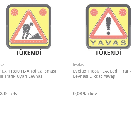
TÜKENDİ
TÜKENDİ
lux
Evelux
lux 11890 FL-A Yol Çalışması
Evelux 11886 FL-A Ledli Trafi
li Trafik Uyarı Levhası
Levhası Dikkat-Yavaş
08
0,08
+kdv
+kdv