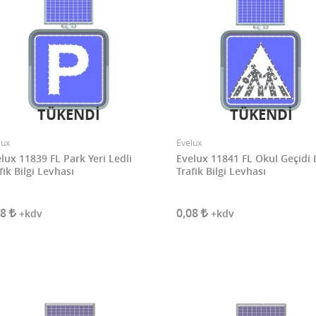
TÜKENDİ
TÜKENDİ
lux
Evelux
lux 11839 FL Park Yeri Ledli
Evelux 11841 FL Okul Geçidi 
fik Bilgi Levhası
Trafik Bilgi Levhası
08
0,08
+kdv
+kdv