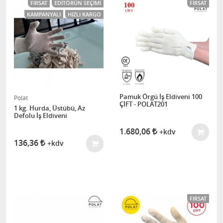
FIRSAT
EDITÖRÜN SEÇIMI
FIRSAT
KAMPANYALI
HIZLI KARGO
Pamuk Örgü İş Eldiveni 100
Polat
ÇİFT - POLAT201
1 kg. Hurda, Üstübü, Az
Defolu İş Eldiveni
1.680,06
+kdv
136,36
+kdv
FIRSAT