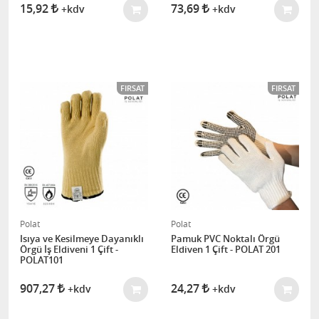
15,92
73,69
+kdv
+kdv
FIRSAT
FIRSAT
Polat
Polat
Isıya ve Kesilmeye Dayanıklı
Pamuk PVC Noktalı Örgü
Örgü İş Eldiveni 1 Çift -
Eldiven 1 Çift - POLAT 201
POLAT101
907,27
24,27
+kdv
+kdv