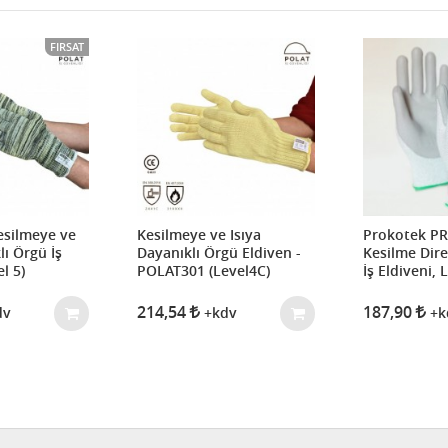
FIRSAT
esilmeye ve
Kesilmeye ve Isıya
Prokotek PR
lı Örgü İş
Dayanıklı Örgü Eldiven -
Kesilme Dire
l 5)
POLAT301 (Level4C)
İş Eldiveni, 
5 (Poliüreta
214,54
187,90
dv
+kdv
+k