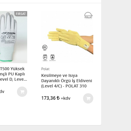
FIRSAT
FIRSAT
T500 Yüksek
Polat
Polat
nçli PU Kaplı
Kesilmeye ve Isıya
Polat 736 K
Level D, Level
Dayanıklı Örgü İş Eldiveni
Eldiven
n Kaplamalı)
(Level 4/C) - POLAT 310
dv
173,36
108,36
+kdv
+