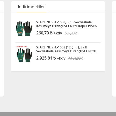
İndirimdekiler
STARLINE STL-1008, 3 / B Seviyesinde
Kesilmeye Dirençli SFT Nitril Kaplı Eldiven
260,79
637,48
+kdv
STARLINE STL-1008 (12 ÇİFT), 3 / B
Seviyesinde Kesilmeye Dirençli SFT Nitril
Kaplı Eldiven
2.925,81
7.151,99
+kdv