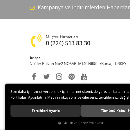
Kampanya ve İndirimlerden Haberdar
Müşteri Hizmetleri
0 (224) 513 83 30
Adres
Nilüfer Bulvarı No:2 NOSAB 16140 Nilüfer/Bursa, TURKEY
Size daha iyi hizmet verebilmek için internet sitemizde çerezler kullanılma
Politikaları Aydınlatma Metni’ni okuyabilir ve dilerseniz tercihlerinizi değişti
Tercihleri Ayarla
Tümünü Kabul E
© 2020 Polat İş Güvenliği Malz. San. Tic. Ltd. Şti. Tüm hakları
Gizlilik ve Çerez Politikası