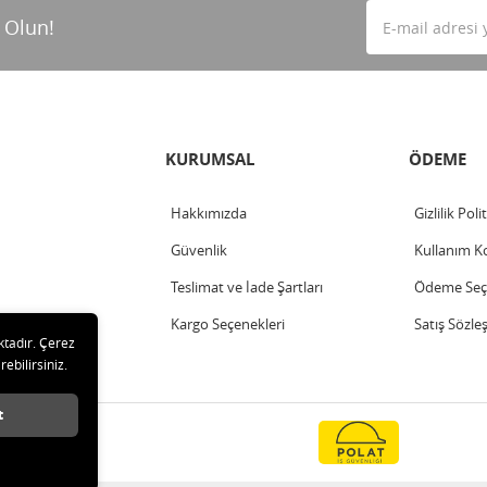
 Olun!
KURUMSAL
ÖDEME
Hakkımızda
Gizlilik Poli
Güvenlik
Kullanım Ko
Teslimat ve İade Şartları
Ödeme Seçe
Kargo Seçenekleri
Satış Sözle
ktadır. Çerez
rebilirsiniz.
t
 saklıdır.