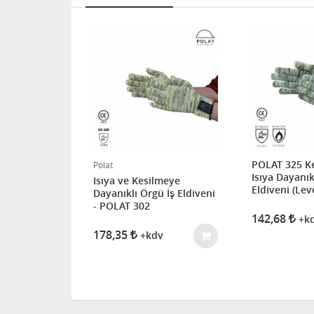
POLAT 325 K
Polat
Isıya Dayanık
lmeye
Isıya ve Kesilmeye
Eldiveni (Leve
ü İş Eldiveni
Dayanıklı Örgü İş Eldiveni
 POLAT 320
- POLAT 302
142,68
+k
178,35
v
+kdv