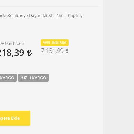
nde Kesilmeye Dayanıklı SFT Nitril Kaplı İş
%55
İNDIRIM
DV Dahil Tutar
218,39
7.151,99
 KARGO
HIZLI KARGO
epete Ekle