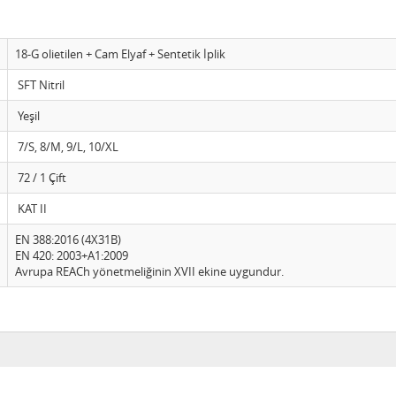
18-G olietilen + Cam Elyaf + Sentetik İplik
SFT Nitril
Yeşil
7/S, 8/M, 9/L, 10/XL
72 / 1 Çift
KAT II
EN 388:2016 (4X31B)
EN 420: 2003+A1:2009
Avrupa REACh yönetmeliğinin XVII ekine uygundur.