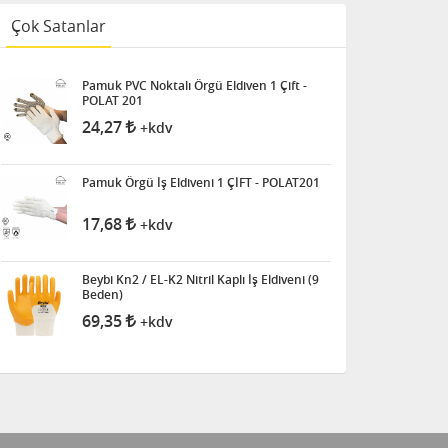
Çok Satanlar
Pamuk PVC Noktalı Örgü Eldiven 1 Çift -
POLAT 201
24,27
+kdv
Pamuk Örgü İş Eldiveni 1 ÇİFT - POLAT201
17,68
+kdv
Beybi Kn2 / EL-K2 Nitril Kaplı İş Eldiveni (9
Beden)
69,35
+kdv