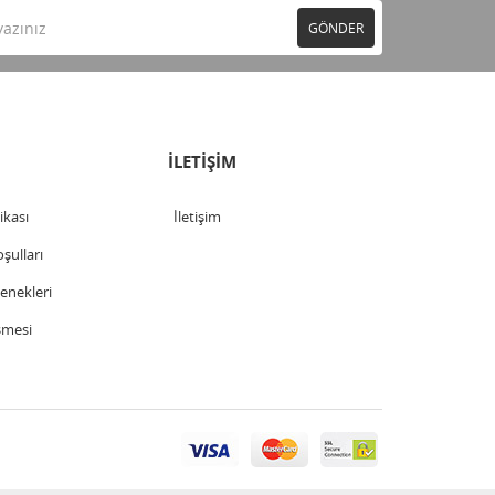
GÖNDER
İLETİŞİM
tikası
İletişim
şulları
nekleri
şmesi