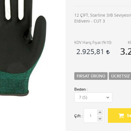
12 ÇİFT, Starline 3/B Seviyesi
Eldiveni - CUT 3
KDV Hariç Fiyat (
%10
)
K
3.
2.925,81
FIRSAT ÜRÜNÜ
ÜCRETSIZ
Beden :
S
Çift :