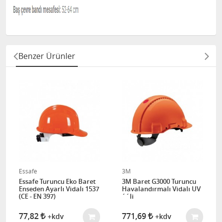
Benzer Ürünler
Essafe
3M
Essafe Turuncu Eko Baret
3M Baret G3000 Turuncu
Enseden Ayarlı Vidalı 1537
Havalandırmalı Vidalı UV
(CE - EN 397)
´´li
77,82
771,69
+kdv
+kdv