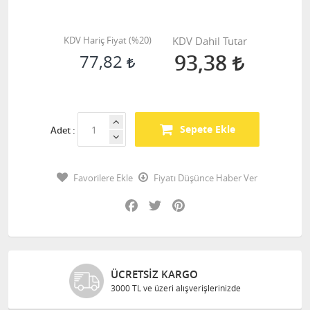
KDV Hariç Fiyat (
%20
)
KDV Dahil Tutar
93,38
77,82
Sepete Ekle
Adet :
Favorilere Ekle
Fiyatı Düşünce Haber Ver
Facebook
Twitter
Pinterest
ÜCRETSIZ KARGO
3000 TL ve üzeri alışverişlerinizde