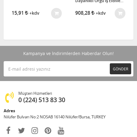
Dayanıklı Örgü İş Eldiveni
(Fırıncı Eldiveni)
15,91
908,28
+kdv
+kdv
Kampanya ve İndirimlerden Haberdar Olun!
GÖNDER
Müşteri Hizmetleri
0 (224) 513 83 30
Adres
Nilüfer Bulvarı No:2 NOSAB 16140 Nilüfer/Bursa, TURKEY