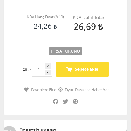
KDV Hariç Fiyat (
%10
)
KDV Dahil Tutar
26,69
24,26
FIRSAT ÜRÜNÜ
Sepete Ekle
Çift :
Favorilere Ekle
Fiyatı Düşünce Haber Ver
Facebook
Twitter
Pinterest
GÜVENLI ALIŞVERIŞ