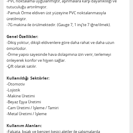
-PVC noktalama uygulanmıştır, aşınmalara karşı dayanıklılığı ve
tutuculuğu artırılmıştır.
-Pamuk Örme eldiven üst yüzeyine PVC noktalanmasıyla
üretilmiştir.
-7G makina ile örülmektedir. (Gauge 7, 1 inç’te 7 iğne/ilmek).
Genel Özellikler:
-Dikiş yoktur, dikişli eldivenlere göre daha rahat ve daha uzun
ömürlüdür.
-Örme yapısı sayesinde hava dolaşımına izin verir, terlemeyi
önleyerek konfor ve hijyen sağlar.
-Çift olarak satılır.
Kullanıldığı Sektörler:
-Otomotiv
-Lojistik
-Makine Üretimi
-Beyaz Eşya Üretimi
-Cam Üretimi / İşleme / Tamiri
-Metal Üretimi / İşleme
Kullanım Alanları:
-Falçata, bıçak ve benzeri kesici aletler ile çalışmalarda