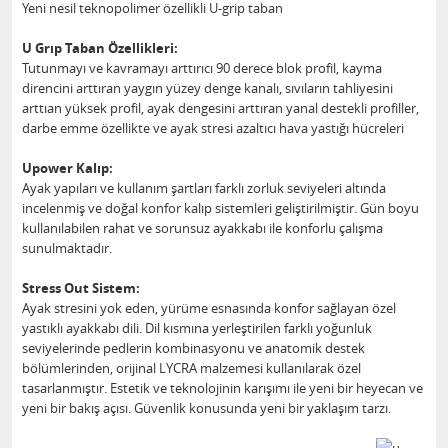
Yeni nesil teknopolimer özellikli U-grip taban
U Grıp Taban Özellikleri:
Tutunmayı ve kavramayı arttırıcı 90 derece blok profil, kayma
direncini arttıran yaygın yüzey denge kanalı, sıvıların tahliyesini
arttıan yüksek profil, ayak dengesini arttıran yanal destekli profiller,
darbe emme özellikte ve ayak stresi azaltıcı hava yastığı hücreleri
Upower Kalıp:
Ayak yapıları ve kullanım şartları farklı zorluk seviyeleri altında
incelenmiş ve doğal konfor kalıp sistemleri geliştirilmiştir. Gün boyu
kullanılabilen rahat ve sorunsuz ayakkabı ile konforlu çalışma
sunulmaktadır.
Stress Out Sistem:
Ayak stresini yok eden, yürüme esnasında konfor sağlayan özel
yastıklı ayakkabı dili. Dil kısmına yerleştirilen farklı yoğunluk
seviyelerinde pedlerin kombinasyonu ve anatomik destek
bölümlerinden, orijinal LYCRA malzemesi kullanılarak özel
tasarlanmıştır. Estetik ve teknolojinin karışımı ile yeni bir heyecan ve
yeni bir bakış açısı. Güvenlik konusunda yeni bir yaklaşım tarzı.