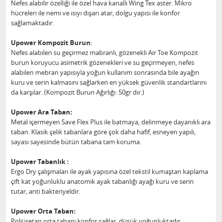
Nefes alabilir özelliği ile özel hava kanallı Wing Tex aster. Mikro
hücreleri ile nemi ve ısıyı dışarı atar, dolgu yapısı ile konfor
sağlamaktadır.
Upower Kompozit Burun
:
Nefes alabilen su geçirmez mabranlı, gözenekli Air Toe Kompozit
burun koruyucu asimetrik gözenekleri ve su geçirmeyen, nefes
alabilen mebran yapısıyla yoğun kullanım sonrasında bile ayağın
kuru ve serin kalmasını sağlarken en yüksek güvenlik standartlarını
da karşılar. (Kompozit Burun Ağırlığı: 50gr dır.)
Upower Ara Taban:
Metal içermeyen Save Flex Plus ile batmaya, delinmeye dayanıklı ara
taban. Klasik çelik tabanlara göre çok daha hafif, esneyen yapılı,
sayası sayesinde bütün tabana tam koruma.
Upower Tabanlık :
Ergo Dry çalışmaları ile ayak yapısına özel tekstil kumaştan kaplama
çift kat yoğunluklu anatomik ayak tabanlığı ayağı kuru ve serin
tutar, anti bakteriyeldir.
Upower Orta Taban:
Poliüretan orta tabanı konfor sağlar, düşük yoğunluktadır.