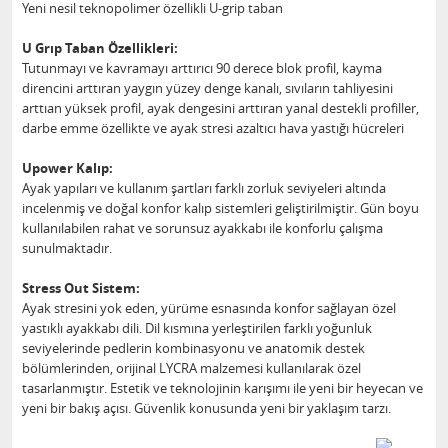
Yeni nesil teknopolimer özellikli U-grip taban
U Grıp Taban Özellikleri:
Tutunmayı ve kavramayı arttırıcı 90 derece blok profil, kayma
direncini arttıran yaygın yüzey denge kanalı, sıvıların tahliyesini
arttıan yüksek profil, ayak dengesini arttıran yanal destekli profiller,
darbe emme özellikte ve ayak stresi azaltıcı hava yastığı hücreleri
Upower Kalıp:
Ayak yapıları ve kullanım şartları farklı zorluk seviyeleri altında
incelenmiş ve doğal konfor kalıp sistemleri geliştirilmiştir. Gün boyu
kullanılabilen rahat ve sorunsuz ayakkabı ile konforlu çalışma
sunulmaktadır.
Stress Out Sistem:
Ayak stresini yok eden, yürüme esnasında konfor sağlayan özel
yastıklı ayakkabı dili. Dil kısmına yerleştirilen farklı yoğunluk
seviyelerinde pedlerin kombinasyonu ve anatomik destek
bölümlerinden, orijinal LYCRA malzemesi kullanılarak özel
tasarlanmıştır. Estetik ve teknolojinin karışımı ile yeni bir heyecan ve
yeni bir bakış açısı. Güvenlik konusunda yeni bir yaklaşım tarzı.