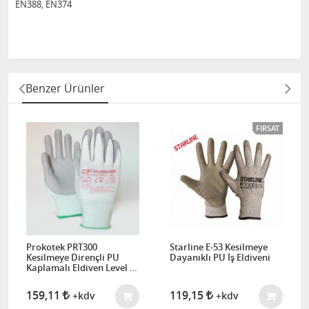
EN388, EN374
Benzer Ürünler
FIRSAT
Prokotek PRT300
Starline E-53 Kesilmeye
Kesilmeye Dirençli PU
Dayanıklı PU İş Eldiveni
Kaplamalı Eldiven Level B,
Level 3
159,11
119,15
+kdv
+kdv