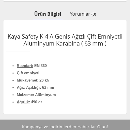
Ürün Bilgisi
Yorumlar
(0)
Kaya Safety K-4 A Geniş Ağızlı Çift Emniyetli
Alüminyum Karabina ( 63 mm )
Standart
:
EN 360
Çift emniyetli
Mukavemet: 23 kN
Ağız Açıklığı: 63 mm
Malzeme: Alüminyum
Ağırlık:
490 gr
Kampanya ve İndirimlerden Haberdar Olun!