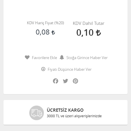
KDV Hariç Fiyat (
%20
)
KDV Dahil Tutar
0,10
0,08
Favorilere Ekle
Stoğa Girince Haber Ver
Fiyatı Düşünce Haber Ver
Facebook
Twitter
Pinterest
ÜCRETSIZ KARGO
G
3000 TL ve üzeri alışverişlerinizde
Bi