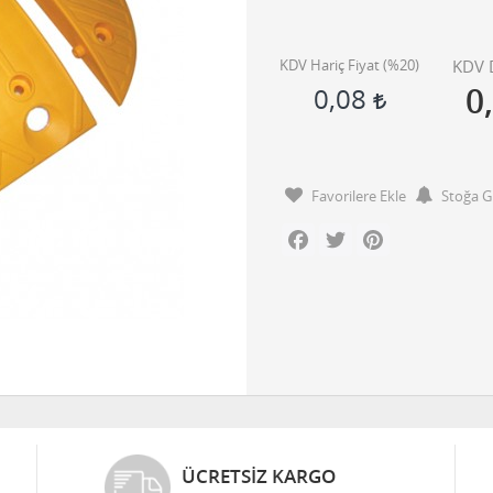
KDV Hariç Fiyat (
%20
)
KDV D
0
0,08
Favorilere Ekle
Stoğa G
Facebook
Twitter
Pinterest
ÜCRETSIZ KARGO