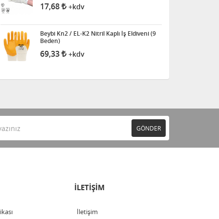
17,68
+kdv
Beybi Kn2 / EL-K2 Nitril Kaplı İş Eldiveni (9
Beden)
69,33
+kdv
GÖNDER
İLETİŞİM
tikası
İletişim