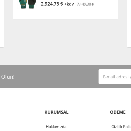
Kaplı Eldiven
2.924,75
7.149,38
+kdv
 Olun!
KURUMSAL
ÖDEME
Hakkımızda
Gizlilik Poli