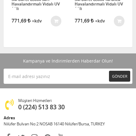
Havalandırmalı Vidalı UV
Havalandırmalı Vidalı UV
´´li
´´li
771,69
771,69
+kdv
+kdv
Kampanya ve İndirimlerden Haberdar Olun!
GÖNDER
Müşteri Hizmetleri
0 (224) 513 83 30
Adres
Nilüfer Bulvarı No:2 NOSAB 16140 Nilüfer/Bursa, TURKEY