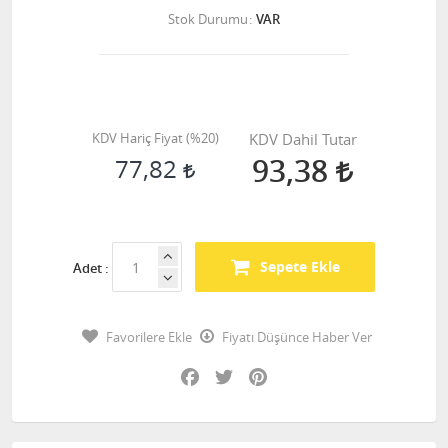
Stok Durumu
VAR
KDV Hariç Fiyat (
%20
)
KDV Dahil Tutar
93,38
77,82
Sepete Ekle
Adet :
Favorilere Ekle
Fiyatı Düşünce Haber Ver
Facebook
Twitter
Pinterest