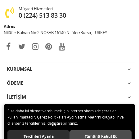
Müşteri Hizmetleri
0 (224) 513 83 30
Adres
Nilüfer Bulvarı No:2 NOSAB 16140 Nilüfer/Bursa, TURKEY
KURUMSAL
ÖDEME
İLETİŞİM
Size daha iyi hizmet verebilmek için internet sitemizde çerezler
kullanılmaktadır. Çerez Politikaları Aydınlatma Metni’ni okuyabilir ve
dilerseniz tercihlerinizi değiştirebilirsiniz.
© 2020 Polat İş Güvenliği Malz. San. Tic. Ltd. Şti. Tüm hakları saklıdır.
Tercihleri Ayarla
Tümünü Kabul Et