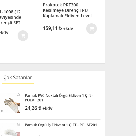
Prokotek PRT300
Starline E-
Kesilmeye Dirençli PU
Dayanıklı PU
L-1008 (12
Kaplamalı Eldiven Level B,
Seviyesinde
Level 3
rençli SFT
159,11
119,15
Eldiven
+kdv
+
+kdv
Çok Satanlar
Pamuk PVC Noktalı Örgü Eldiven 1 Çift -
POLAT 201
24,26
+kdv
Pamuk Örgü İş Eldiveni 1 ÇİFT - POLAT201