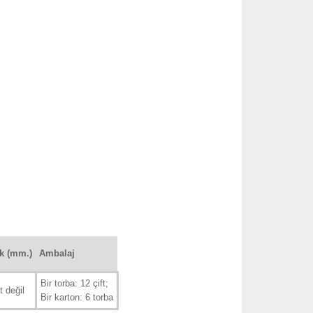
ik (mm.)
Ambalaj
Bir torba: 12 çift;
 değil
Bir karton: 6 torba