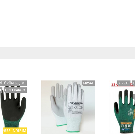
DITÖRÜN SEÇIMI
FIRSAT
FIRSAT
I
HIZLI KARGO
%55 İNDIRIM