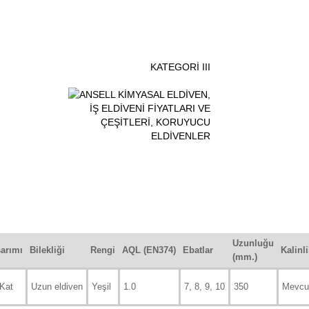
KATEGORİ III
Uzunluğu
sarımı
Bilekliği
Rengi
AQL (EN374)
Ebatlar
Kalinl
(mm.)
Kat
Uzun eldiven
Yeşil
1.0
7, 8, 9, 10
350
Mevcut