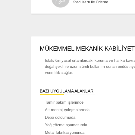
Kredi Kartı ile Ödeme
MÜKEMMEL MEKANİK KABİLİYE
Islak/Kimyasal ortamlardaki koruma ve harika kavrama
doğal şekli ile uzun süreli kullanım sunan endüstriy
verimlilik sağlar.
BAZI UYGULAMA ALANLARI
Tamir bakım işlerimde
Alt montaj çalışmalarında
Depo doldurmada
Yağ çözme aşamasında
Metal fabrikasyonunda