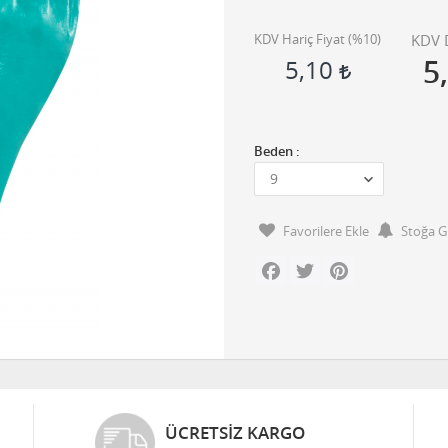
KDV Hariç Fiyat (
%10
)
KDV D
5
5,10
Beden :
Favorilere Ekle
Stoğa G
Facebook
Twitter
Pinterest
ÜCRETSIZ KARGO