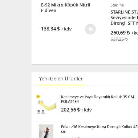
T100 PU
E-92 Mikro Köpük Nitril
Starline
taj Eldiveni
Eldiven
STARLINE STL
plı)
Seviyesinde 
Dirençli SFT N
138,34
Eldiven
+kdv
260,69
+k
637,25
Yeni Gelen Ürünler
Kesilmeye ve Isıya Dayanıklı Kolluk 35 CM -
POLAT454
202,56
+kdv
Polat 736 Kesilmeye Karşı Dirençli Kolluk 45
cm