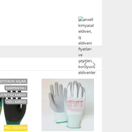
EDITÖRÜN SEÇIMI
KAMPANYALI
ÜCRETSIZ KARGO
HIZLI KARGO
%55 İNDIRIM