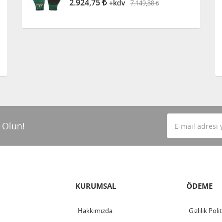
2.924,75
7.149,38
+kdv
 Olun!
KURUMSAL
ÖDEME
Hakkımızda
Gizlilik Poli