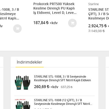
Prokotek PRT500 Yüksek
Starline
Kesilme Dirençli PU Kaplı
-1008, 3 / B
STARLINE ST
İş Eldiveni, Level D, Level
Kesilmeye
ÇİFT), 3 / B 
5 (Poliüretan Kaplamalı)
itril Kaplı
Kesilmeye Di
187,84
Nitril Kaplı 
+kdv
2.924,75
dv
7.149,38
İndirimdekiler
STARLINE STL-1008, 3 / B Seviyesinde
Kesilmeye Dirençli SFT Nitril Kaplı Eldiven
260,69
637,25
+kdv
STARLINE STL-1008 (12 ÇİFT), 3 / B
Seviyesinde Kesilmeye Dirençli SFT Nitril
Kaplı Eldiven