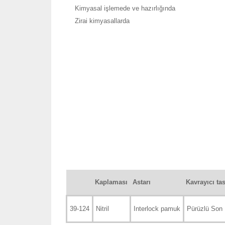
Kimyasal işlemede ve hazırlığında
Zirai kimyasallarda
Kaplaması
Astarı
Kavrayıcı ta
39-124
Nitril
Interlock pamuk
Pürüzlü Son 