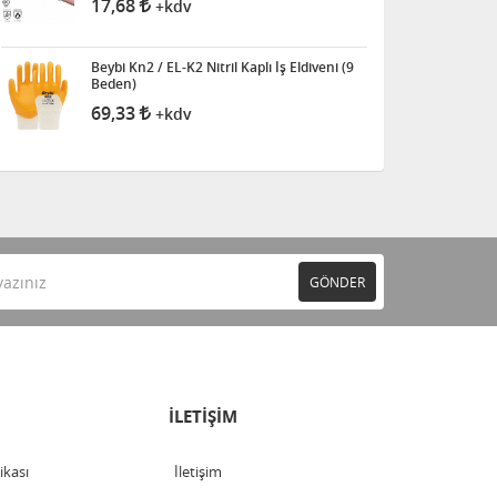
17,68
+kdv
Beybi Kn2 / EL-K2 Nitril Kaplı İş Eldiveni (9
Beden)
69,33
+kdv
GÖNDER
İLETİŞİM
tikası
İletişim