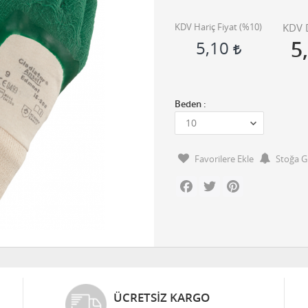
KDV Hariç Fiyat (
%10
)
KDV D
5
5,10
Beden :
Favorilere Ekle
Stoğa G
Facebook
Twitter
Pinterest
ÜCRETSIZ KARGO