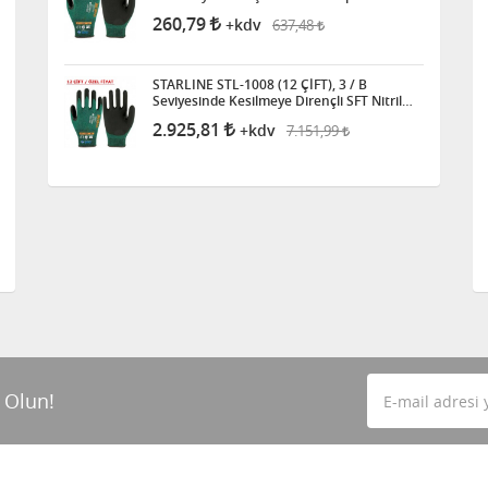
260,79
637,48
+kdv
STARLINE STL-1008 (12 ÇİFT), 3 / B
Seviyesinde Kesilmeye Dirençli SFT Nitril
Kaplı Eldiven
2.925,81
7.151,99
+kdv
 Olun!