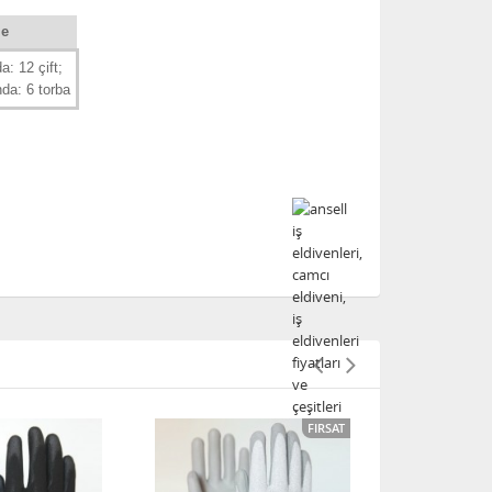
me
a: 12 çift;
nda: 6 torba
FIRSAT
FIRSAT