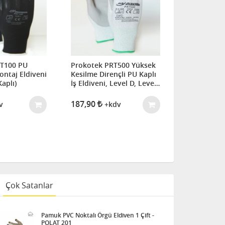
RT100 PU
Prokotek PRT500 Yüksek
Starline
ontaj Eldiveni
Kesilme Dirençli PU Kaplı
STARLINE ST
Kaplı)
İş Eldiveni, Level D, Level
ÇİFT), 3 / B
5 (Poliüretan Kaplamalı)
Kesilmeye D
187,90
Nitril Kaplı
v
+kdv
2.925,81
7.151,99
Çok Satanlar
Pamuk PVC Noktalı Örgü Eldiven 1 Çift -
POLAT 201