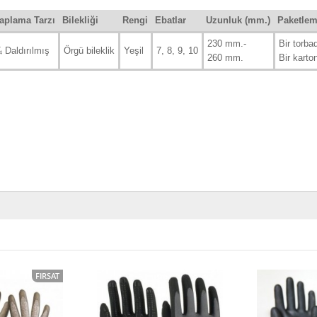
aplama Tarzı
Bilekliği
Rengi
Ebatlar
Uzunluk (mm.)
Paketle
230 mm.-
Bir torbad
 Daldırılmış
Örgü bileklik
Yeşil
7, 8, 9, 10
260 mm.
Bir karto
FIRSAT