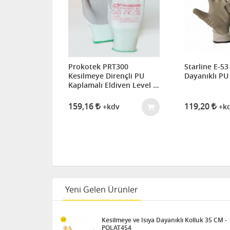
%55 İNDIRIM
Prokotek PRT300
Starline E-5
Kesilmeye Dirençli PU
Dayanıklı PU 
1008, 3 / B
Kaplamalı Eldiven Level B,
Kesilmeye
Level 3
itril Kaplı
159,16
119,20
+kdv
+k
v
Yeni Gelen Ürünler
Kesilmeye ve Isıya Dayanıklı Kolluk 35 CM -
POLAT454