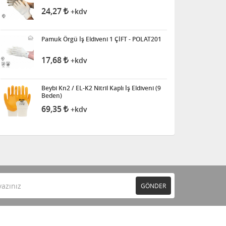
24,27
+kdv
Pamuk Örgü İş Eldiveni 1 ÇİFT - POLAT201
17,68
+kdv
Beybi Kn2 / EL-K2 Nitril Kaplı İş Eldiveni (9
Beden)
69,35
+kdv
GÖNDER