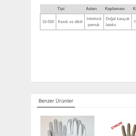
Tipi
Astarı
Kaplaması
K
Interlock
Doğal kauçuk
16-500
Kesik ve dikili
¾
pamuk
lateks
Benzer Ürünler
ITÖRÜN SEÇIMI
HIZLI KARGO