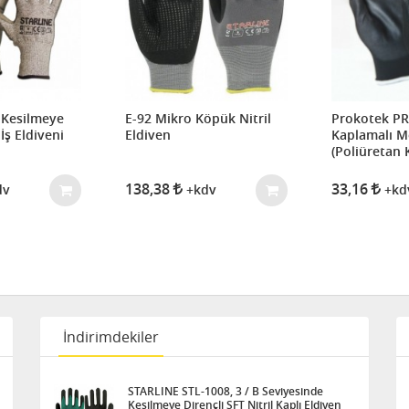
3 Kesilmeye
E-92 Mikro Köpük Nitril
Prokotek P
İş Eldiveni
Eldiven
Kaplamalı M
(Poliüretan 
138,38
33,16
dv
+kdv
+kd
İndirimdekiler
STARLINE STL-1008, 3 / B Seviyesinde
Kesilmeye Dirençli SFT Nitril Kaplı Eldiven