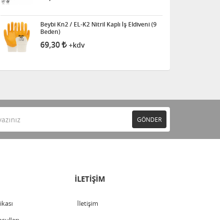
Beybi Kn2 / EL-K2 Nitril Kaplı İş Eldiveni (9
Beden)
69,30
+kdv
GÖNDER
İLETİŞİM
tikası
İletişim