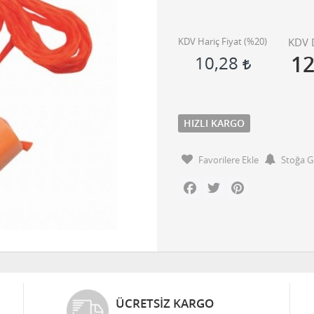
KDV Hariç Fiyat (
%20
)
KDV D
1
10,28
HIZLI KARGO
Favorilere Ekle
Stoğa G
Facebook
Twitter
Pinterest
ÜCRETSIZ KARGO