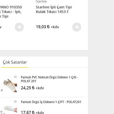
Starline
3M
PANO 910350
Starline İpli Çam Tipi
3M Kulak Tı
Tıkacı - İpli,
Kulak Tıkacı 1453-T
E.A.R Soft 
 Tipi
(Çift)
19,03
14,03
v
+kdv
+k
Çok Satanlar
Pamuk PVC Noktalı Örgü Eldiven 1 Çift -
POLAT 201
24,25
+kdv
Pamuk Örgü İş Eldiveni 1 ÇİFT - POLAT201
17,67
+kdv