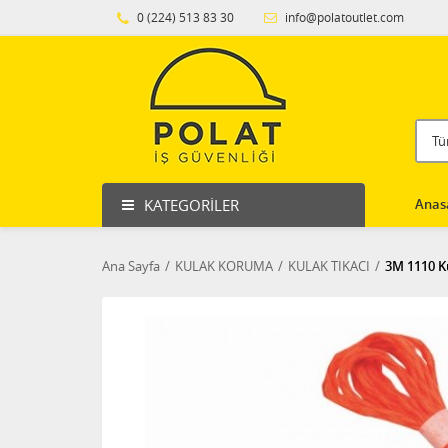
0 (224) 513 83 30
info@polatoutlet.com
KATEGORILER
Anas
Ana Sayfa
KULAK KORUMA
KULAK TIKACI
3M 1110 K