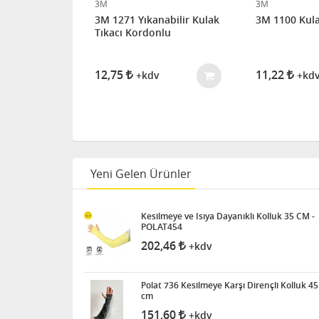
3M
3M
acı ES01001
3M 1271 Yıkanabilir Kulak
3M 1100 Kulak
llow Neons
Tıkacı Kordonlu
12,75
11,22
+kdv
+kd
Yeni Gelen Ürünler
Kesilmeye ve Isıya Dayanıklı Kolluk 35 CM -
POLAT454
202,46
+kdv
Polat 736 Kesilmeye Karşı Dirençli Kolluk 45
cm
151,60
+kdv