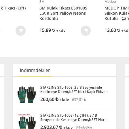
3M
Medop
 Tıkacı (Çift)
3M Kulak Tıkacı ES01005
MEDOP TIM
E.A.R Soft Yellow Neons
Silikon Kulak 
Kordonlu
Kutulu - Çam
15,89
13,60
v
+kdv
+kd
İndirimdekiler
STARLINE STL-1008, 3 / B Seviyesinde
Kesilmeye Dirençli SFT Nitril Kaplı Eldiven
260,60
637,01
+kdv
STARLINE STL-1008 (12 ÇİFT), 3 / B
Seviyesinde Kesilmeye Dirençli SFT Nitril
Kaplı Eldiven
2.923,67
7.146,75
+kdv